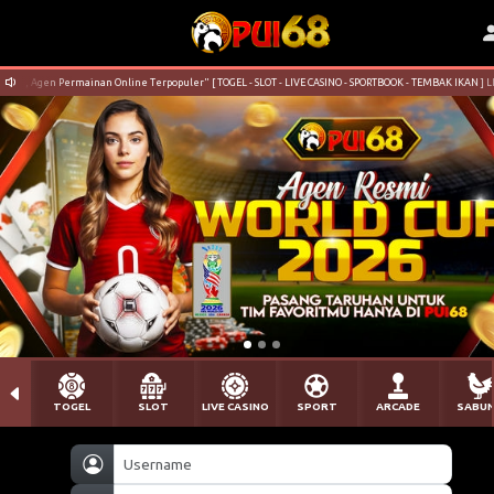
8 , Agen Permainan Online Terpopuler" [ TOGEL - SLOT - LIVE CASINO - SPORTBOOK - TEMBAK IKAN ] LINK
TOGEL
SLOT
LIVE CASINO
SPORT
ARCADE
SABU